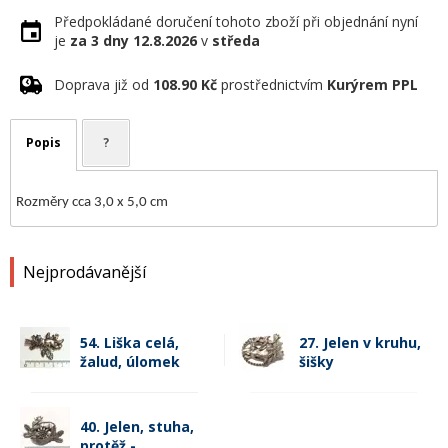
Předpokládané doručení tohoto zboží při objednání nyní
je
za 3 dny
12.8.2026
v
středa
Doprava již od
108.90 Kč
prostřednictvím
Kurýrem PPL
Popis
?
Rozměry cca 3,0 x 5,0 cm
Nejprodávanější
54. Liška celá,
27. Jelen v kruhu,
žalud, úlomek
šišky
40. Jelen, stuha,
protěž -