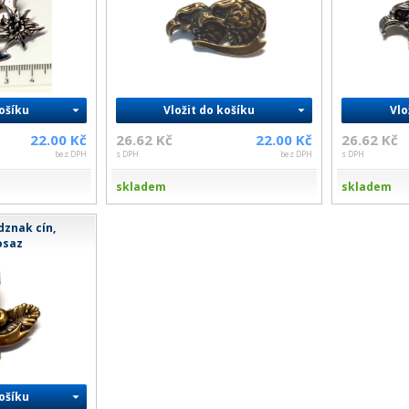
košíku
Vložit do košíku
Vlo
22.00 Kč
26.62 Kč
22.00 Kč
26.62 Kč
bez DPH
s DPH
bez DPH
s DPH
skladem
skladem
dznak cín,
osaz
košíku