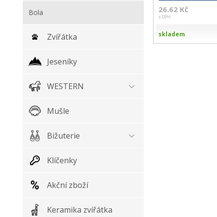
26.62 Kč
Bola
s DPH
skladem
Zvířátka
Jeseníky
WESTERN
Mušle
Bižuterie
Klíčenky
Akční zboží
Keramika zvířátka