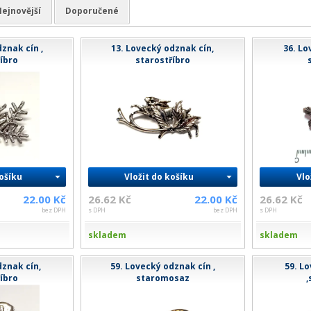
ejnovější
Doporučené
znak cín ,
13. Lovecký odznak cín,
36. Lo
íbro
starostříbro
košíku
Vložit do košíku
Vlo
22.00 Kč
26.62 Kč
22.00 Kč
26.62 Kč
bez DPH
s DPH
bez DPH
s DPH
skladem
skladem
znak cín,
59. Lovecký odznak cín ,
59. L
íbro
staromosaz
,