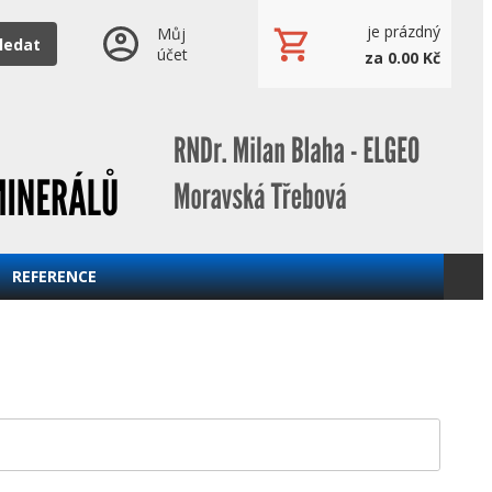
je prázdný
Můj
ledat
účet
za 0.00 Kč
REFERENCE