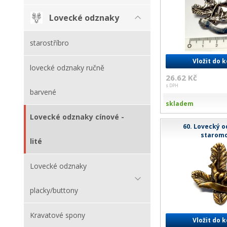
Lovecké odznaky
starostříbro
Vložit do 
lovecké odznaky ručně
26.62 Kč
s DPH
barvené
skladem
Lovecké odznaky cínové -
60. Lovecký o
starom
lité
Lovecké odznaky
placky/buttony
Kravatové spony
Vložit do 