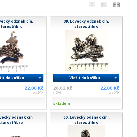
vecký odznak cín,
39. Lovecký odznak cín,
starostříbro
starostříbro
žit do košíku
Vložit do košíku
22.00 Kč
26.62 Kč
22.00 Kč
bez DPH
s DPH
bez DPH
skladem
ovecký odznak cín
60. Lovecký odznak cín ,
starostříbro
starostříbro