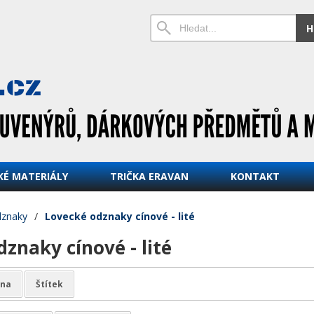
H
KÉ MATERIÁLY
TRIČKA ERAVAN
KONTAKT
dznaky
/
Lovecké odznaky cínové - lité
znaky cínové - lité
na
Štítek