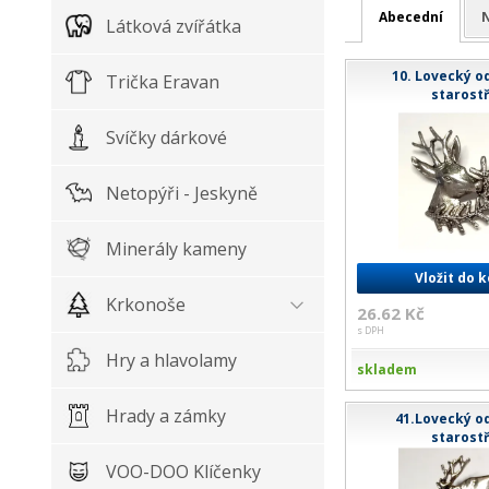
Abecední
N
Látková zvířátka
10. Lovecký od
Trička Eravan
starostř
Svíčky dárkové
Netopýři - Jeskyně
Minerály kameny
Vložit do 
Krkonoše
26.62 Kč
s DPH
Hry a hlavolamy
skladem
Hrady a zámky
41.Lovecký od
starostř
VOO-DOO Klíčenky