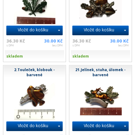
Vložit do košíku
Vložit do košíku
36.30 Kč
30.00 Kč
36.30 Kč
30.00 Kč
s DPH
bez DPH
s DPH
bez DPH
skladem
skladem
2.Touleček, klobouk -
21.Jelínek, stuha, úlomek -
barvené
barvené
Vložit do košíku
Vložit do košíku