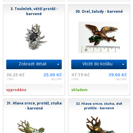
3. Touleček, větší protěž -
30. Orel, žaludy - barvené
barvené
Zobrazit detail
Vložit do košíku
30.25 Kč
25.00 Kč
47.19 Kč
39.00 Kč
s DPH
bez DPH
s DPH
bez DPH
vyprodáno
skladem
31. Hlava srnce, protěž, stuha
32. Hlava srnce, stuha, dvě
- barvené
protěže - barvené