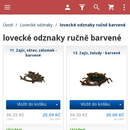
Úvod
/
Lovecké odznaky
/
lovecké odznaky ručně barvené
lovecké odznaky ručně barvené
11. Zajíc, větev, zálomek -
13. Zajíc, žaludy - barvené
barvené
Vložit do košíku
Vložit do košíku
30.25 Kč
25.00 Kč
36.30 Kč
30.00 Kč
s DPH
bez DPH
s DPH
bez DPH
skladem
skladem