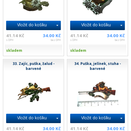
Vložit do košíku
Vložit do košíku
41.14 Kč
34.00 Kč
41.14 Kč
34.00 Kč
s DPH
bez DPH
s DPH
bez DPH
skladem
skladem
33. Zajíc, puška, žalud -
34. Puška, jelínek, stuha -
barvené
barvené
Vložit do košíku
Vložit do košíku
41.14 Kč
34.00 Kč
41.14 Kč
34.00 Kč