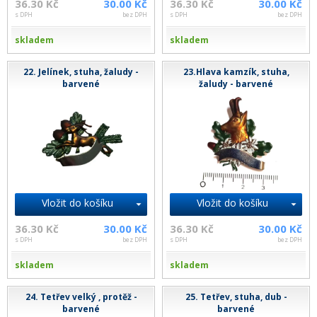
36.30 Kč
30.00 Kč
36.30 Kč
30.00 Kč
s DPH
bez DPH
s DPH
bez DPH
skladem
skladem
22. Jelínek, stuha, žaludy -
23.Hlava kamzík, stuha,
barvené
žaludy - barvené
Vložit do košíku
Vložit do košíku
36.30 Kč
30.00 Kč
36.30 Kč
30.00 Kč
s DPH
bez DPH
s DPH
bez DPH
skladem
skladem
24. Tetřev velký , protěž -
25. Tetřev, stuha, dub -
barvené
barvené