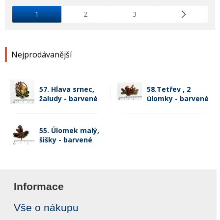
1
2
3
Nejprodávanější
57. Hlava srnec,
58.Tetřev , 2
žaludy - barvené
úlomky - barvené
55. Úlomek malý,
šišky - barvené
Informace
Vše o nákupu