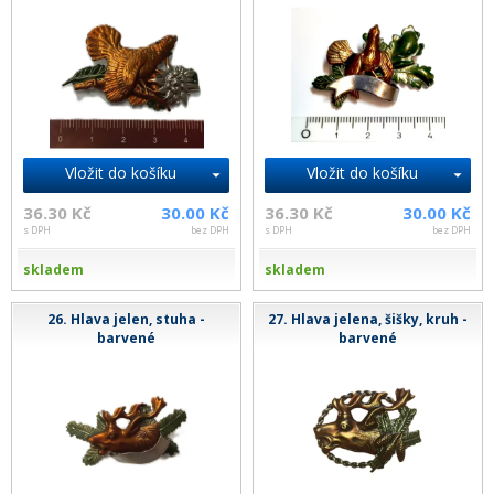
Vložit do košíku
Vložit do košíku
36.30 Kč
30.00 Kč
36.30 Kč
30.00 Kč
s DPH
bez DPH
s DPH
bez DPH
skladem
skladem
26. Hlava jelen, stuha -
27. Hlava jelena, šišky, kruh -
barvené
barvené