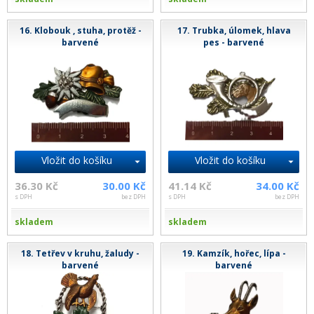
16. Klobouk , stuha, protěž -
17. Trubka, úlomek, hlava
barvené
pes - barvené
Vložit do košíku
Vložit do košíku
36.30 Kč
30.00 Kč
41.14 Kč
34.00 Kč
s DPH
bez DPH
s DPH
bez DPH
skladem
skladem
18. Tetřev v kruhu, žaludy -
19. Kamzík, hořec, lípa -
barvené
barvené