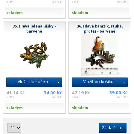
s DPH
bez DPH
s DPH
bez DPH
skladem
skladem
35. Hlava jelena, šišky -
36. Hlava kamzík, stuha,
barvené
protěž - barvené
Vložit do košíku
Vložit do košíku
41.14 Kč
34.00 Kč
47.19 Kč
39.00 Kč
s DPH
bez DPH
s DPH
bez DPH
skladem
skladem
24 dalších...