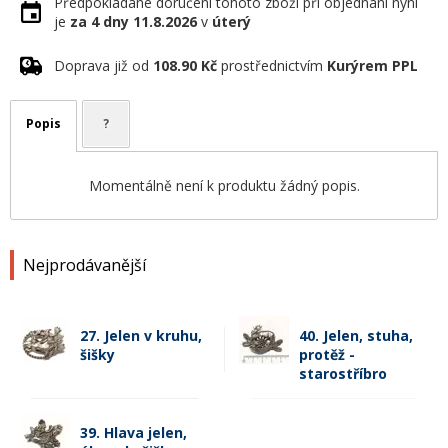
Předpokládané doručení tohoto zboží při objednání nyní
je
za 4 dny
11.8.2026
v
úterý
Doprava již od
108.90 Kč
prostřednictvím
Kurýrem PPL
Popis
?
Momentálně není k produktu žádný popis.
Nejprodávanější
27. Jelen v kruhu,
40. Jelen, stuha,
šišky
protěž -
starostříbro
39. Hlava jelen,