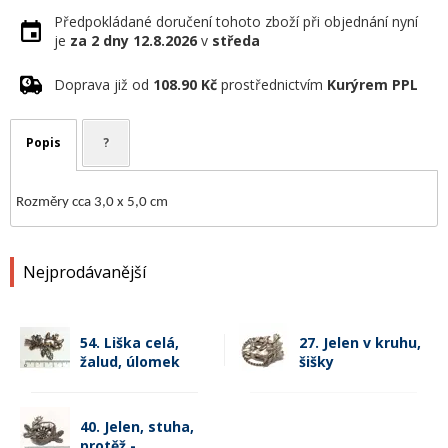
Předpokládané doručení tohoto zboží při objednání nyní
je
za 2 dny
12.8.2026
v
středa
Doprava již od
108.90 Kč
prostřednictvím
Kurýrem PPL
Popis
?
Rozměry cca 3,0 x 5,0 cm
Nejprodávanější
54. Liška celá,
27. Jelen v kruhu,
žalud, úlomek
šišky
40. Jelen, stuha,
protěž -