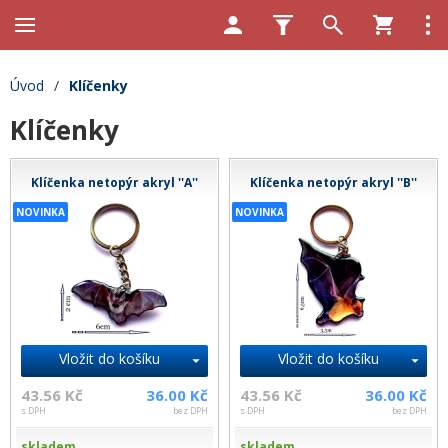
Úvod
/
Klíčenky
Klíčenky
Klíčenka netopýr akryl ''A''
Klíčenka netopýr akryl ''B''
NOVINKA
NOVINKA
Vložit do košíku
Vložit do košíku
43.56 Kč
36.00 Kč
43.56 Kč
36.00 Kč
s DPH
bez DPH
s DPH
bez DPH
skladem
skladem