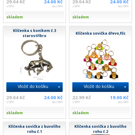
29.04 Kč
24.00 Kč
29.04 Kč
24.00 Kč
s DPH
bez DPH
s DPH
bez DPH
skladem
skladem
Klíčenka s koníkem č.3
Klíčenka sovička dřevo,filc
starostříbro
Vložit do košíku
Vložit do košíku
29.04 Kč
24.00 Kč
22.99 Kč
19.00 Kč
s DPH
bez DPH
s DPH
bez DPH
skladem
skladem
Klíčenka sovička z buvolího
Klíčenka sovička z buvolího
rohu č.1
rohu č.2