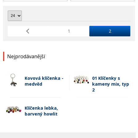
1
2
Nejprodávanější
Kovová klíčenka -
01 Klíčenky s
medvěd
kameny mix, typ
2
Klíčenka lebka,
barvený howlit