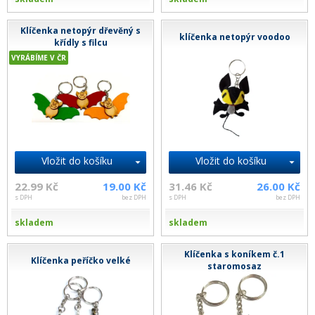
Klíčenka netopýr dřevěný s
klíčenka netopýr voodoo
křídly s filcu
VYRÁBÍME V ČR
Vložit do košíku
Vložit do košíku
22.99 Kč
19.00 Kč
31.46 Kč
26.00 Kč
s DPH
bez DPH
s DPH
bez DPH
skladem
skladem
Klíčenka s koníkem č.1
Klíčenka peříčko velké
staromosaz