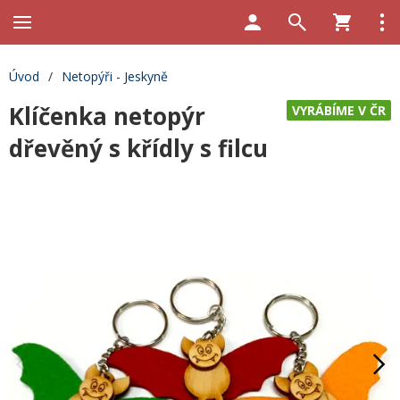
Úvod
/
Netopýři - Jeskyně
Klíčenka netopýr
VYRÁBÍME V ČR
dřevěný s křídly s filcu