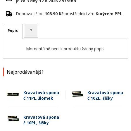
je
za 3 dny
12.8.2026
v
středa
Doprava již od
108.90 Kč
prostřednictvím
Kurýrem PPL
Popis
?
Momentálně není k produktu žádný popis.
Nejprodávanější
Kravatová spona
Kravatová spona
č.11PL,úlomek
č.10ZL, šišky
Kravatová spona
č.10PL, šišky