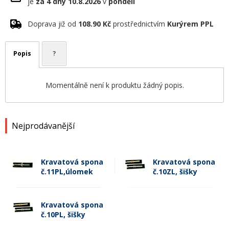
je
za 4 dny
10.8.2026
v
pondělí
Doprava již od
108.90 Kč
prostřednictvím
Kurýrem PPL
Popis
?
Momentálně není k produktu žádný popis.
Nejprodávanější
Kravatová spona
Kravatová spona
č.11PL,úlomek
č.10ZL, šišky
Kravatová spona
č.10PL, šišky