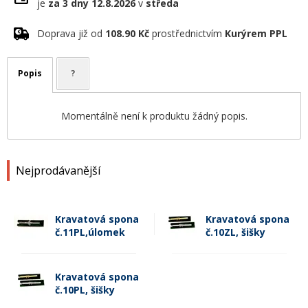
je
za 3 dny
12.8.2026
v
středa
Doprava již od
108.90 Kč
prostřednictvím
Kurýrem PPL
Popis
?
Momentálně není k produktu žádný popis.
Nejprodávanější
Kravatová spona
Kravatová spona
č.11PL,úlomek
č.10ZL, šišky
Kravatová spona
č.10PL, šišky