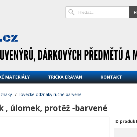
H
KÉ MATERIÁLY
TRIČKA ERAVAN
KONTAKT
dznaky
/
lovecké odznaky ručně barvené
k , úlomek, protěž -barvené
ID produk