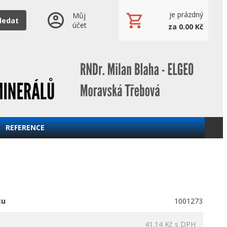
je prázdný
Můj
ledat
účet
za 0.00 Kč
REFERENCE
tu
1001273
41.14 Kč
s DPH