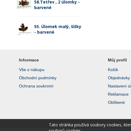
58.Tetřev , 2 úlomky -
barvené
55. Úlomek malý, šišky
- barvené
Informace
Můj profil
Vše o nákupu
Košík
Obchodní podmínky
Objednávky
Ochrana soukromí
Nastavení ú
Reklamace
Oblíbené
Tato stránka používá soubory cookies, kte
souborů cookies.
Více informací naleznete 