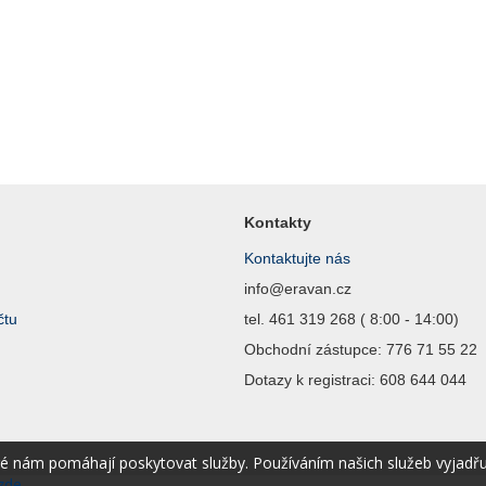
Kontakty
Kontaktujte nás
info@eravan.cz
čtu
tel. 461 319 268 ( 8:00 - 14:00)
Obchodní zástupce: 776 71 55 22
Dotazy k registraci: 608 644 044
ré nám pomáhají poskytovat služby. Používáním našich služeb vyjadř
zde.