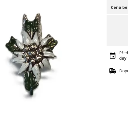
Cena be
Před
dny
Dopr