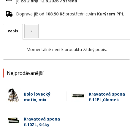
je
za 2 dny
12.8.2026
v
středa
Doprava již od
108.90 Kč
prostřednictvím
Kurýrem PPL
Popis
?
Momentálně není k produktu žádný popis.
Nejprodávanější
Bolo lovecký
Kravatová spona
motiv, mix
č.11PL,úlomek
Kravatová spona
č.10ZL, šišky