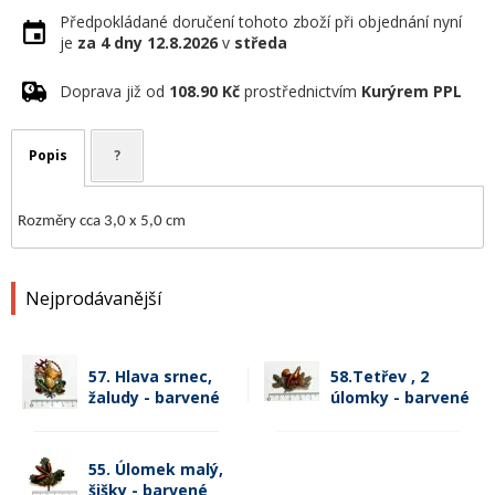
Předpokládané doručení tohoto zboží při objednání nyní
je
za 4 dny
12.8.2026
v
středa
Doprava již od
108.90 Kč
prostřednictvím
Kurýrem PPL
Popis
?
Rozměry cca 3,0 x 5,0 cm
Nejprodávanější
57. Hlava srnec,
58.Tetřev , 2
žaludy - barvené
úlomky - barvené
55. Úlomek malý,
šišky - barvené