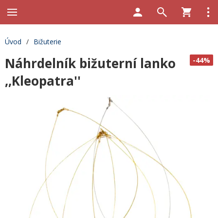
Úvod
/
Bižuterie
Náhrdelník bižuterní lanko
-44%
,,Kleopatra''