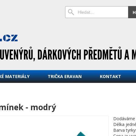
H
KÉ MATERIÁLY
TRIČKA ERAVAN
KONTAKT
mínek - modrý
Dodáváme v
Délka jedn
Barva tyrk
Cena je uv