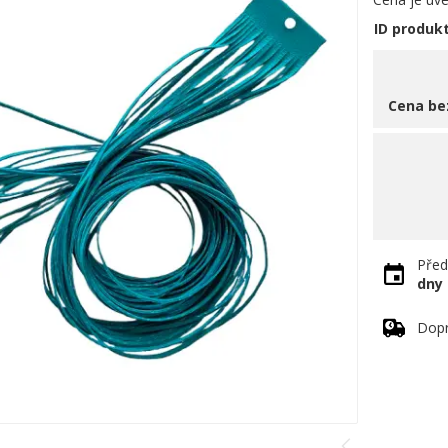
ID produk
Cena be
Před
dny
Dopr