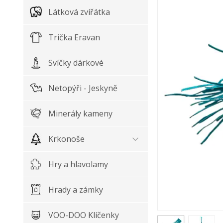
Látková zvířátka
Trička Eravan
Svíčky dárkové
Netopýři - Jeskyně
Minerály kameny
Krkonoše
Hry a hlavolamy
Hrady a zámky
VOO-DOO Klíčenky