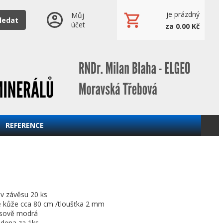
je prázdný
Můj
ledat
účet
za 0.00 Kč
REFERENCE
 závěsu 20 ks
é kůže cca 80 cm /tloušťka 2 mm
ysově modrá
edena za 1ks