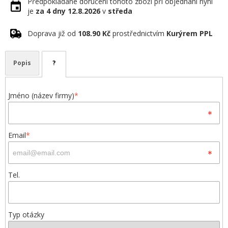
Předpokládané doručení tohoto zboží při objednání nyní
je
za 4 dny
12.8.2026
v
středa
Doprava již od
108.90 Kč
prostřednictvím
Kurýrem PPL
Popis
?
Jméno (název firmy)
*
Email
*
Tel.
Typ otázky