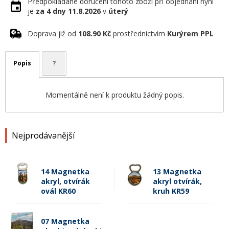
Předpokládané doručení tohoto zboží při objednání nyní
je
za 4 dny
11.8.2026
v
úterý
Doprava již od
108.90 Kč
prostřednictvím
Kurýrem PPL
Popis
?
Momentálně není k produktu žádný popis.
Nejprodávanější
14 Magnetka
13 Magnetka
akryl, otvírák
akryl otvírák,
ovál KR60
kruh KR59
07 Magnetka