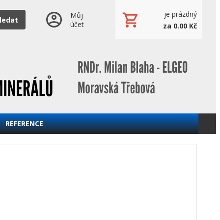
je prázdný
Můj
ledat
účet
za 0.00 Kč
REFERENCE