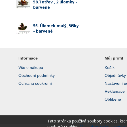
58.Tetřev , 2 úlomky -
barvené
55. Úlomek malý, šišky
- barvené
Informace
Můj profil
Vše o nákupu
Košík
Obchodní podmínky
Objednávky
Ochrana soukromí
Nastavení ú
Reklamace
Oblíbené
Tato stránka používá soubory cookies, kte
souborů cookies.
Více informací naleznete 