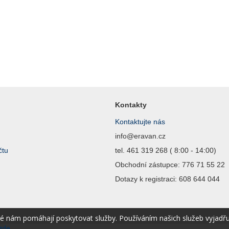
Kontakty
Kontaktujte nás
info@eravan.cz
čtu
tel. 461 319 268 ( 8:00 - 14:00)
Obchodní zástupce: 776 71 55 22
Dotazy k registraci: 608 644 044
ré nám pomáhají poskytovat služby. Používáním našich služeb vyjadř
zde.