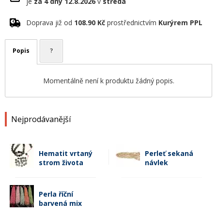
je
za 4 dny
12.8.2026
v
středa
Doprava již od
108.90 Kč
prostřednictvím
Kurýrem PPL
Popis
?
Momentálně není k produktu žádný popis.
Nejprodávanější
Hematit vrtaný
Perleť sekaná
strom života
návlek
Perla říční
barvená mix