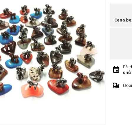
Cena be
Před
dnů
Dopr