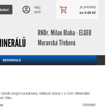
je prázdný
Můj
ledat
účet
za 0.00 Kč
REFERENCE
 sloník stojící na kameni, velikost slona 1 x 1cm. Minimální
ení 10ks.
tu
1000960