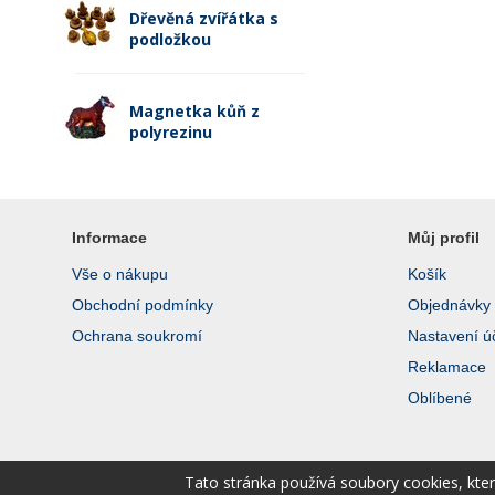
Dřevěná zvířátka s
podložkou
Magnetka kůň z
polyrezinu
Informace
Můj profil
Vše o nákupu
Košík
Obchodní podmínky
Objednávky
Ochrana soukromí
Nastavení ú
Reklamace
Oblíbené
Tato stránka používá soubory cookies, kte