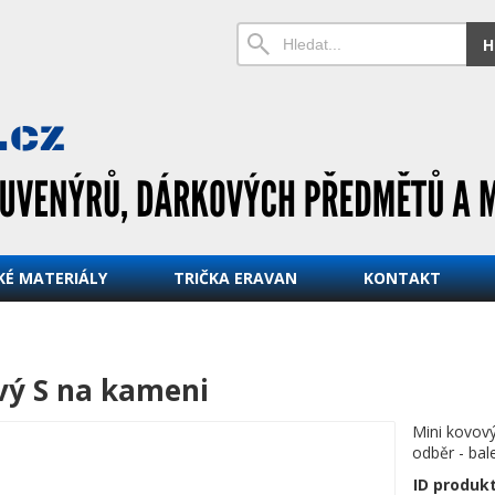
H
KÉ MATERIÁLY
TRIČKA ERAVAN
KONTAKT
vý S na kameni
Mini kovový
odběr - bal
ID produk