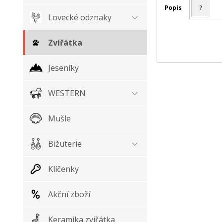
Popis
?
Lovecké odznaky
Zvířátka
Jeseníky
WESTERN
Mušle
Bižuterie
Klíčenky
Akční zboží
Keramika zvířátka