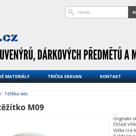
H
KÉ MATERIÁLY
TRIČKA ERAVAN
KONTAKT
/
Těžítka sklo
těžítko M09
Originální s
ČESKÁ VÝ
Výška cca 6
Každý kouse