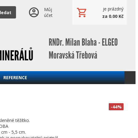
je prázdný
Můj
ledat
účet
za 0.00 Kč
REFERENCE
-44%
kleněné těžítko.
ROBA
 cm - 5,5 cm.
k je neopakovatelný originál.