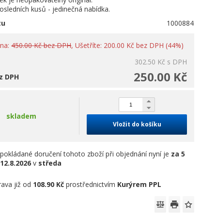
sledních kusů - jedinečná nabídka.
tu
1000884
ena:
450.00 Kč bez DPH
, Ušetříte: 200.00 Kč bez DPH (44%)
302.50 Kč
s DPH
250.00 Kč
z DPH
skladem
Vložit do košíku
pokládané doručení tohoto zboží při objednání nyní je
za 5
12.8.2026
v
středa
ava již od
108.90 Kč
prostřednictvím
Kurýrem PPL