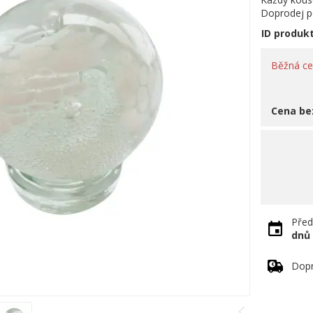
Doprodej po
ID produk
Běžná c
Cena be
Před
dnů
Dopr