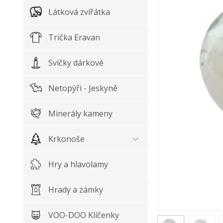
Látková zvířátka
Trička Eravan
Svíčky dárkové
Netopýři - Jeskyně
Minerály kameny
Krkonoše
Hry a hlavolamy
Hrady a zámky
VOO-DOO Klíčenky