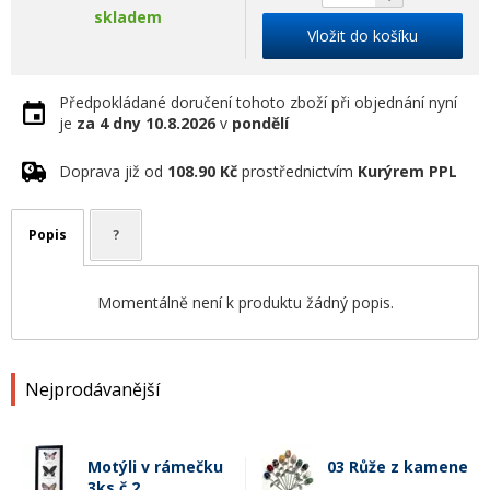
skladem
Vložit do košíku
Předpokládané doručení tohoto zboží při objednání nyní
je
za 4 dny
10.8.2026
v
pondělí
Doprava již od
108.90 Kč
prostřednictvím
Kurýrem PPL
Popis
?
Momentálně není k produktu žádný popis.
Nejprodávanější
Motýli v rámečku
03 Růže z kamene
3ks č.2