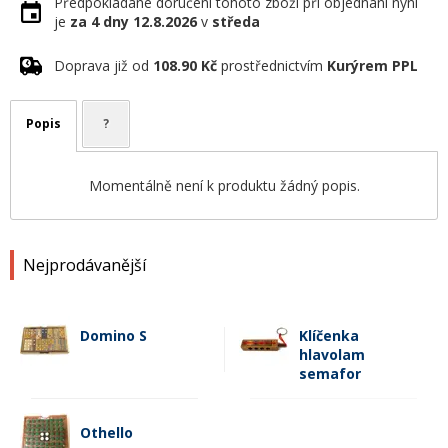
Předpokládané doručení tohoto zboží při objednání nyní
je
za 4 dny
12.8.2026
v
středa
Doprava již od
108.90 Kč
prostřednictvím
Kurýrem PPL
Popis
?
Momentálně není k produktu žádný popis.
Nejprodávanější
Domino S
Klíčenka
hlavolam
semafor
Othello