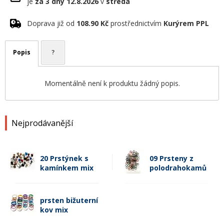
je
za 3 dny
12.8.2026
v
středa
Doprava již od
108.90 Kč
prostřednictvím
Kurýrem PPL
Popis
?
Momentálně není k produktu žádný popis.
Nejprodávanější
20 Prstýnek s
09 Prsteny z
kamínkem mix
polodrahokamů
prsten bižuterní
kov mix