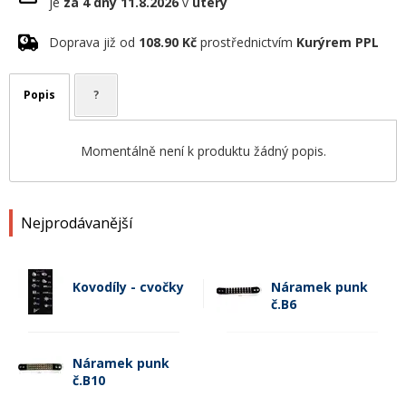
je
za 4 dny
11.8.2026
v
úterý
Doprava již od
108.90 Kč
prostřednictvím
Kurýrem PPL
Popis
?
Momentálně není k produktu žádný popis.
Nejprodávanější
Kovodíly - cvočky
Náramek punk
č.B6
Náramek punk
č.B10