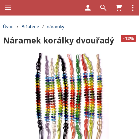
Úvod
/
Bižuterie
/
náramky
Náramek korálky dvouřadý
-12%