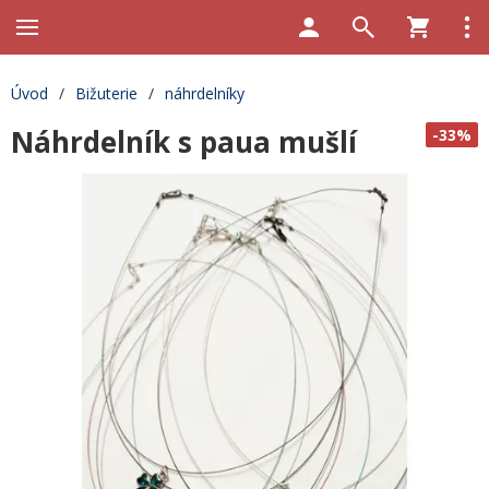
Úvod
/
Bižuterie
/
náhrdelníky
Náhrdelník s paua mušlí
-33%