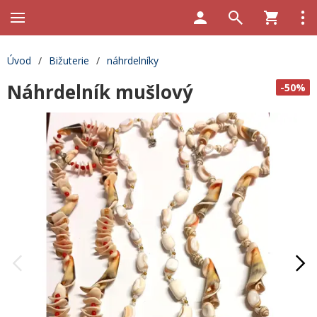
Úvod
/
Bižuterie
/
náhrdelníky
Náhrdelník mušlový
-50%