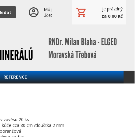
je prázdný
Můj
ledat
účet
za 0.00 Kč
REFERENCE
 závěsu 20 ks
é kůže cca 80 cm /tloušťka 2 mm
dooranžová
edena za 1ks