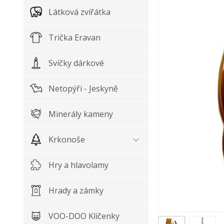
Látková zvířátka
Trička Eravan
Svíčky dárkové
Netopýři - Jeskyně
Minerály kameny
Krkonoše
Hry a hlavolamy
Hrady a zámky
VOO-DOO Klíčenky