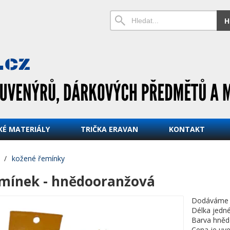
H
KÉ MATERIÁLY
TRIČKA ERAVAN
KONTAKT
/
kožené řemínky
mínek - hnědooranžová
Dodáváme v
Délka jedn
Barva hně
Cena je uv