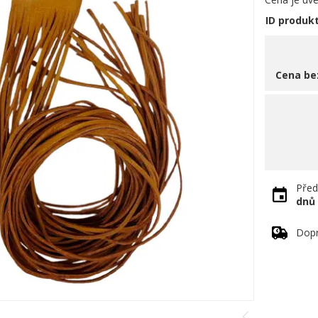
ID produk
Cena be
Před
dnů
Dopr