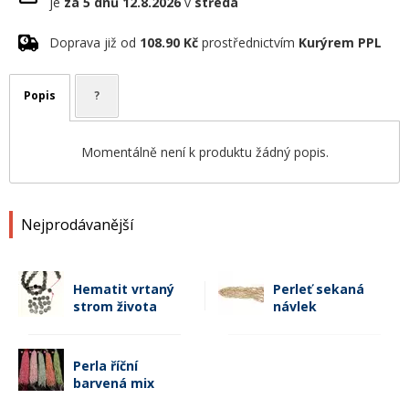
je
za 5 dnů
12.8.2026
v
středa
Doprava již od
108.90 Kč
prostřednictvím
Kurýrem PPL
Popis
?
Momentálně není k produktu žádný popis.
Nejprodávanější
Hematit vrtaný
Perleť sekaná
strom života
návlek
Perla říční
barvená mix