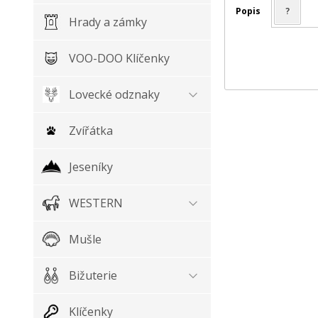
Popis
?
Hrady a zámky
VOO-DOO Klíčenky
Lovecké odznaky
Zvířátka
Jeseníky
WESTERN
Mušle
Bižuterie
Klíčenky