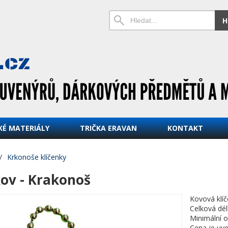
H
KÉ MATERIÁLY
TRIČKA ERAVAN
KONTAKT
/
Krkonoše klíčenky
kov - Krakonoš
Kovová klíč
Celková dél
Minimální 
Cena je uve