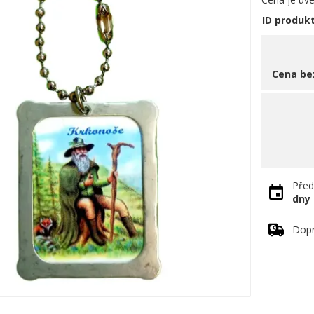
ID produk
Cena be
Před
dny
Dopr