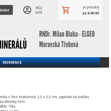
je prázdný
Můj
ledat
účet
za 0.00 Kč
REFERENCE
enka s foto Krakonoše 2,5 x 3,5 cm, zapínání na lodičku.
ka klíčenky 6cm.
odběr 10ks
dena za 1ks.