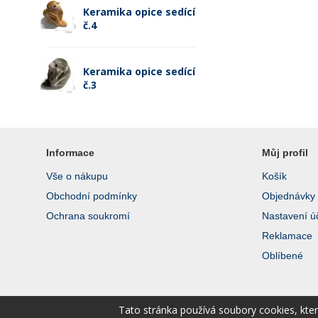
Keramika opice sedící
č.4
Keramika opice sedící
č.3
Informace
Můj profil
Vše o nákupu
Košík
Obchodní podmínky
Objednávky
Ochrana soukromí
Nastavení ú
Reklamace
Oblíbené
Tato stránka používá soubory cookies, kte