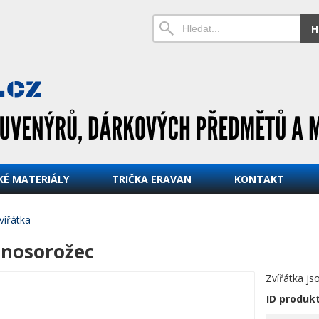
H
KÉ MATERIÁLY
TRIČKA ERAVAN
KONTAKT
vířátka
nosorožec
Zvířátka js
ID produk