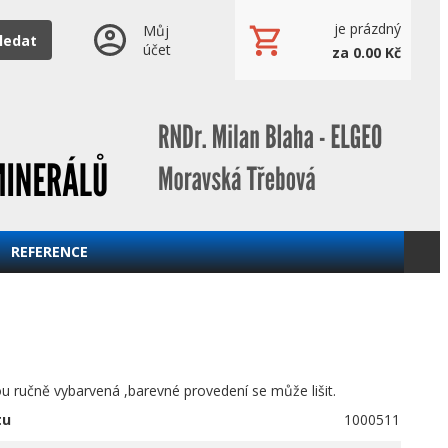
je prázdný
Můj
ledat
účet
za 0.00 Kč
REFERENCE
ou ručně vybarvená ,barevné provedení se může lišit.
tu
1000511