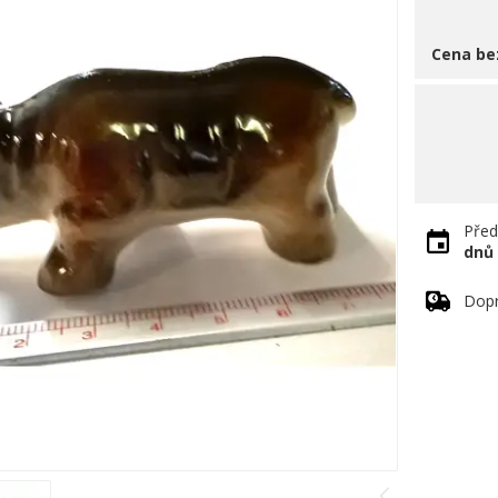
Cena be
Před
dnů
Dopr