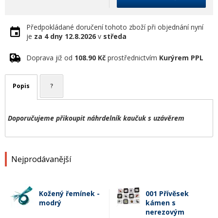
Předpokládané doručení tohoto zboží při objednání nyní
je
za 4 dny
12.8.2026
v
středa
Doprava již od
108.90 Kč
prostřednictvím
Kurýrem PPL
Popis
?
Doporučujeme přikoupit náhrdelník kaučuk s uzávěrem
Nejprodávanější
Kožený řemínek -
001 Přívěsek
modrý
kámen s
nerezovým