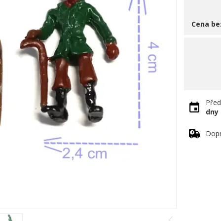
Cena be
Před
dny
Dopr