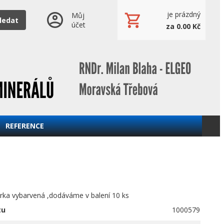
je prázdný
Můj
ledat
účet
za 0.00 Kč
REFERENCE
urka vybarvená ,dodáváme v balení 10 ks
tu
1000579