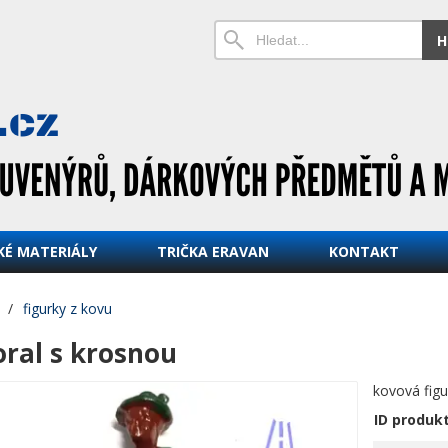
H
KÉ MATERIÁLY
TRIČKA ERAVAN
KONTAKT
/
figurky z kovu
oral s krosnou
kovová fig
ID produk