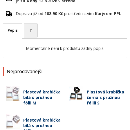
je
za 4 dny
12.8.2026
v
středa
Doprava již od
108.90 Kč
prostřednictvím
Kurýrem PPL
Popis
?
Momentálně není k produktu žádný popis.
Nejprodávanější
Plastová krabička
Plastová krabička
bílá s pružnou
černá s pružnou
fólii M
fóliií S
Plastová krabička
bílá s pružnou