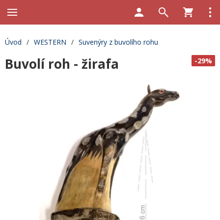
Úvod
/
WESTERN
/
Suvenýry z buvolího rohu
Buvolí roh - žirafa
-29%