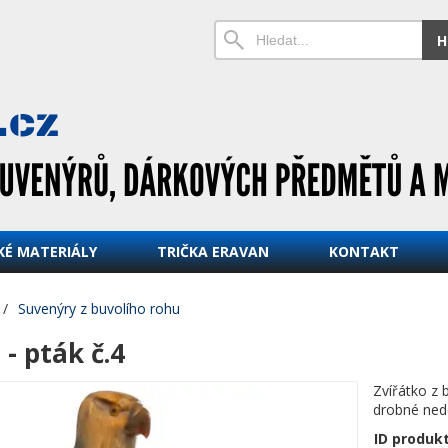
H
KÉ MATERIÁLY
TRIČKA ERAVAN
KONTAKT
/
Suvenýry z buvolího rohu
 - pták č.4
Zvířátko z 
drobné nedo
ID produk