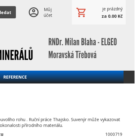
je prázdný
Můj
ledat
účet
za 0.00 Kč
REFERENCE
buvolího rohu . Ruční práce Thajsko. Suvenýr může vykazovat
konalosti přírodního materiálu.
tu
1000719