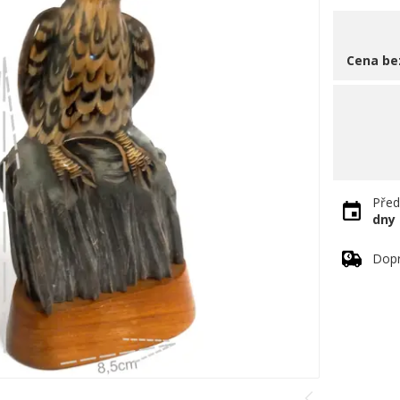
Cena be
Před
dny
Dopr