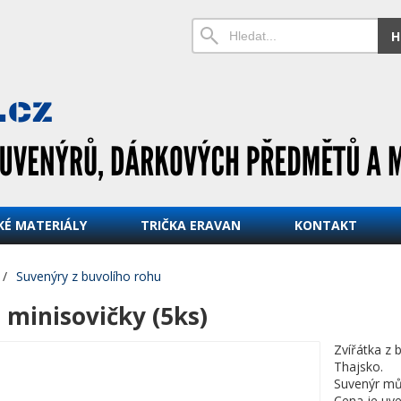
H
KÉ MATERIÁLY
TRIČKA ERAVAN
KONTAKT
/
Suvenýry z buvolího rohu
 minisovičky (5ks)
Zvířátka z 
Thajsko.
Suvenýr mů
Cena je uve