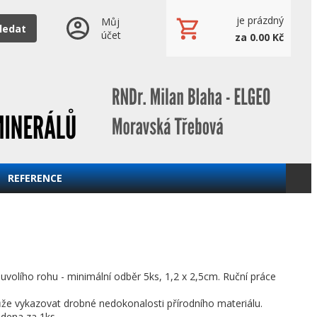
je prázdný
Můj
ledat
účet
za 0.00 Kč
REFERENCE
buvolího rohu - minimální odběr 5ks, 1,2 x 2,5cm. Ruční práce
že vykazovat drobné nedokonalosti přírodního materiálu.
dena za 1ks.