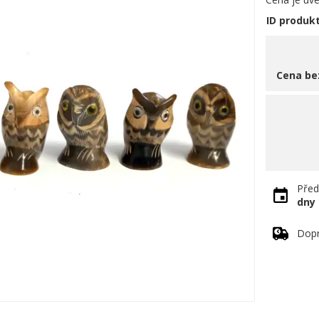
ID produk
Cena be
Před
dny
Dopr