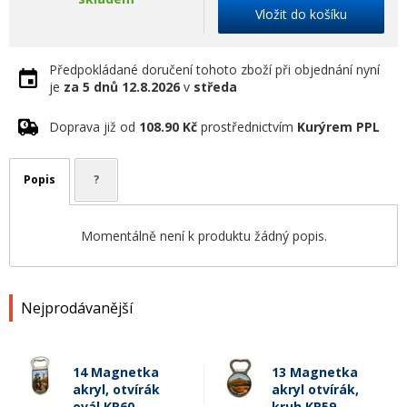
Vložit do košíku
Předpokládané doručení tohoto zboží při objednání nyní
je
za 5 dnů
12.8.2026
v
středa
Doprava již od
108.90 Kč
prostřednictvím
Kurýrem PPL
Popis
?
Momentálně není k produktu žádný popis.
Nejprodávanější
14 Magnetka
13 Magnetka
akryl, otvírák
akryl otvírák,
ovál KR60
kruh KR59