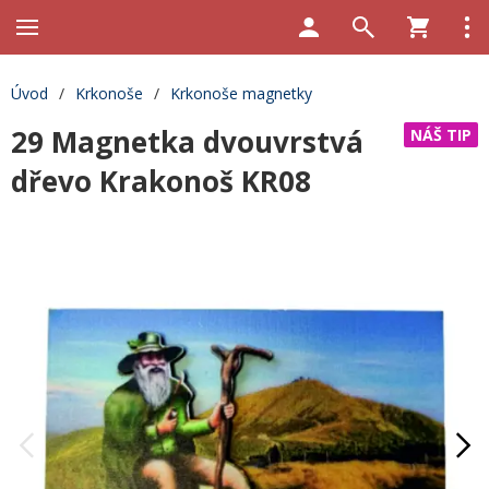
Úvod
/
Krkonoše
/
Krkonoše magnetky
29 Magnetka dvouvrstvá
NÁŠ TIP
dřevo Krakonoš KR08