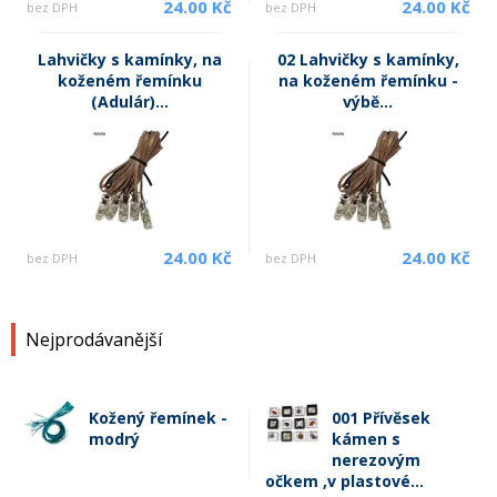
24.00 Kč
24.00 Kč
bez DPH
bez DPH
Lahvičky s kamínky, na
02 Lahvičky s kamínky,
koženém řemínku
na koženém řemínku -
(Adulár)...
výbě...
24.00 Kč
24.00 Kč
bez DPH
bez DPH
Nejprodávanější
Kožený řemínek -
001 Přívěsek
modrý
kámen s
nerezovým
očkem ,v plastové...