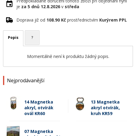
Předpokládané doručení tohoto zboží při objednání nyní
je
za 5 dnů
12.8.2026
v
středa
Doprava již od
108.90 Kč
prostřednictvím
Kurýrem PPL
Popis
?
Momentálně není k produktu žádný popis.
Nejprodávanější
14 Magnetka
13 Magnetka
akryl, otvírák
akryl otvírák,
ovál KR60
kruh KR59
07 Magnetka