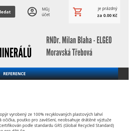
je prázdný
Můj
ledat
účet
za 0.00 Kč
REFERENCE
opýr vyrobený ze 100% recyklovaných plastových lahví
á očička, poutko pro zavěšení, neobsahuje drátěné výztuže
certifikován podle standardu GRS (Global Recycled Standard)
no pro děti 0+