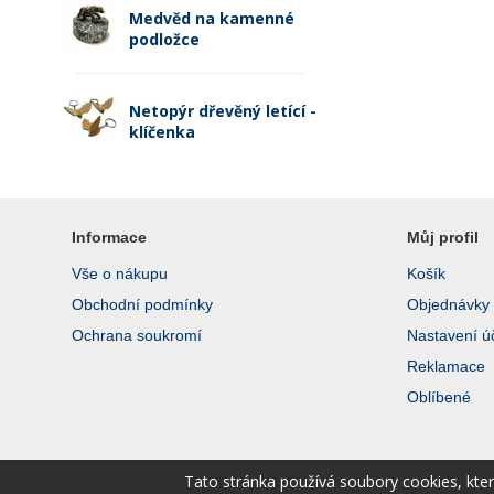
Medvěd na kamenné
podložce
Netopýr dřevěný letící -
klíčenka
Informace
Můj profil
Vše o nákupu
Košík
Obchodní podmínky
Objednávky
Ochrana soukromí
Nastavení ú
Reklamace
Oblíbené
Tato stránka používá soubory cookies, kte