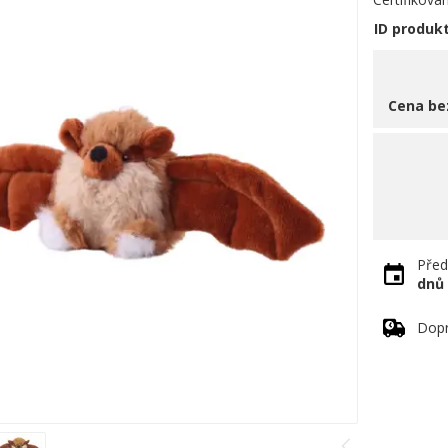
ID produk
Cena be
Před
dnů
Dopr