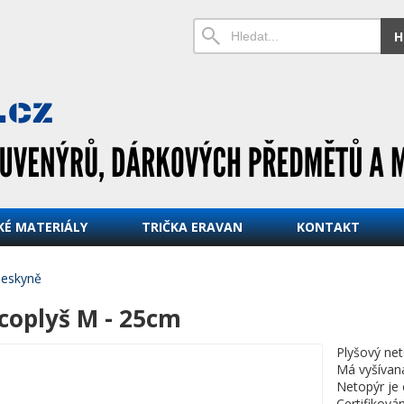
H
KÉ MATERIÁLY
TRIČKA ERAVAN
KONTAKT
Jeskyně
coplyš M - 25cm
Plyšový net
Má vyšívan
Netopýr je 
Certifiková